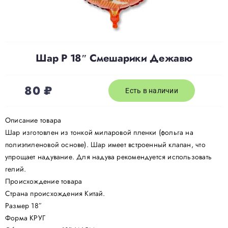
Доставка
Шар Р 18″ Смешарики Дежавю
О нас
80
₽
Отзывы
Есть в наличии
Описание товара
Контакты
Шар изготовлен из тонкой миларовой пленки (фольга на
полиэтиленовой основе). Шар имеет встроенный клапан, что
упрощает надувание. Для надува рекомендуется использовать
Политика конфиденциальности
гелий.
Происхождение товара
Страна происхождения Китай.
Размер 18″
Форма КРУГ