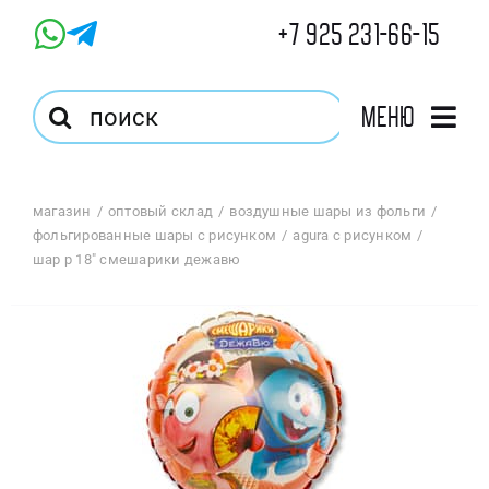
Skip
+7 925 231-66-15
to
content
Результат
Меню
поиска:
Главная
магазин
оптовый склад
воздушные шары из фольги
фольгированные шары с рисунком
agura с рисунком
Магазин
шар р 18″ смешарики дежавю
Оптовый Магазин
Корзина
Избранное