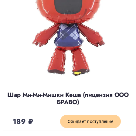
Доставка
О нас
Отзывы
Контакты
Шар Ми-Ми-Мишки Кеша (лицензия ООО
Политика конфиденциальности
БРАВО)
189
₽
Ожидает поступление