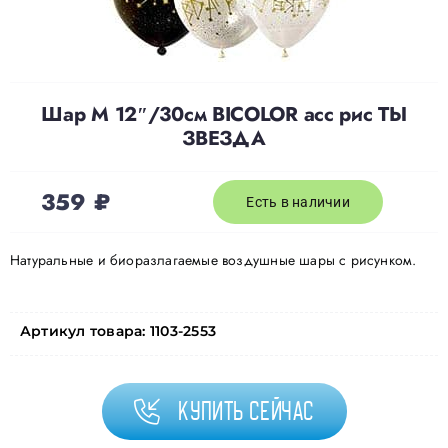
Доставка
Шар М 12″/30см BICOLOR асс рис ТЫ
О нас
ЗВЕЗДА
Отзывы
359
₽
Есть в наличии
Контакты
Натуральные и биоразлагаемые воздушные шары с рисунком.
Политика конфиденциальности
Артикул товара:
1103-2553
Купить сейчас