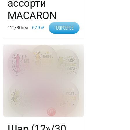
ассорти
MACARON
12"/30см
679
₽
Подробнее
Шар (12»/30