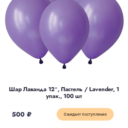
Доставка
О нас
Отзывы
Контакты
Шар Лаванда 12″, Пастель / Lavender, 1
Политика конфиденциальности
упак., 100 шт
500
₽
Ожидает поступление