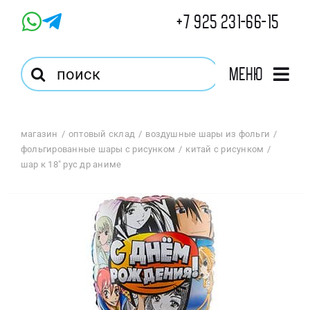
Skip
+7 925 231-66-15
to
content
Результат
Меню
поиска:
Главная
магазин
оптовый склад
воздушные шары из фольги
фольгированные шары с рисунком
китай с рисунком
Магазин
шар к 18″ рус др аниме
Оптовый Магазин
Корзина
Избранное