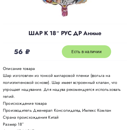
Доставка
ШАР К 18″ РУС ДР Аниме
О нас
56
₽
Отзывы
Есть в наличии
Описание товара
Контакты
Шар изготовлен из тонкой миларовой пленки (фольга на
полиэтиленовой основе). Шар имеет встроенный клапан, что
упрощает надувание. Для надува рекомендуется использовать
Политика конфиденциальности
гелий.
Происхождение товара
Производитель Дженерал Консолидатед Импекс Компан
Страна происхождения Китай
Размер 18″