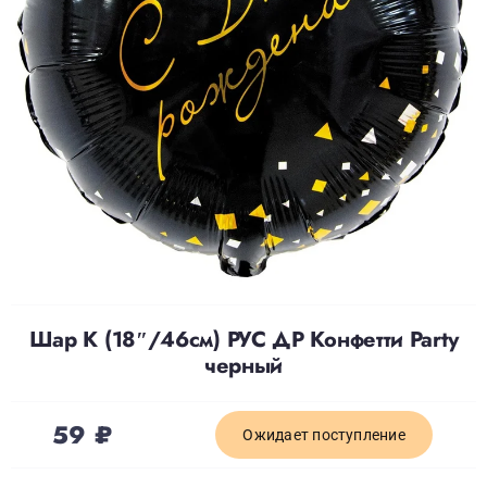
Доставка
О нас
Отзывы
Контакты
Шар К (18″/46см) РУС ДР Конфетти Party
Политика конфиденциальности
черный
59
₽
Ожидает поступление