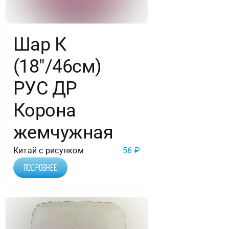
Шар К
(18″/46см)
РУС ДР
Корона
жемчужная
Китай с рисунком
56
₽
Подробнее