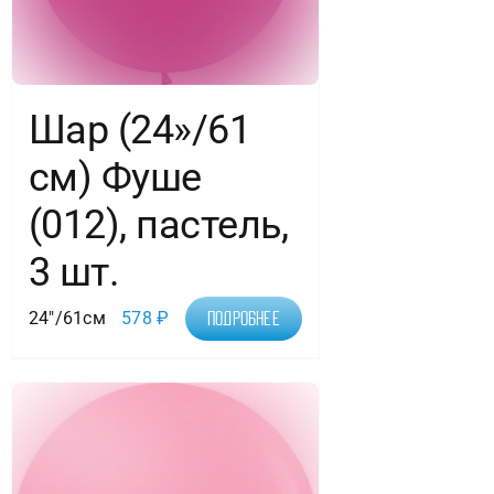
Шар (24»/61
см) Фуше
(012), пастель,
3 шт.
24"/61см
578
₽
Подробнее