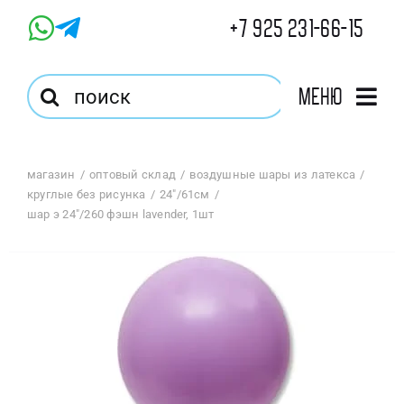
Skip
+7 925 231-66-15
to
content
Результат
Меню
поиска:
Главная
магазин
оптовый склад
воздушные шары из латекса
круглые без рисунка
24"/61см
Магазин
шар э 24″/260 фэшн lavender, 1шт
Оптовый Магазин
Корзина
Избранное