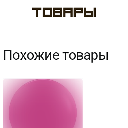
Э
товары
24"/260
Фэшн
Lavender,
Похожие товары
1шт