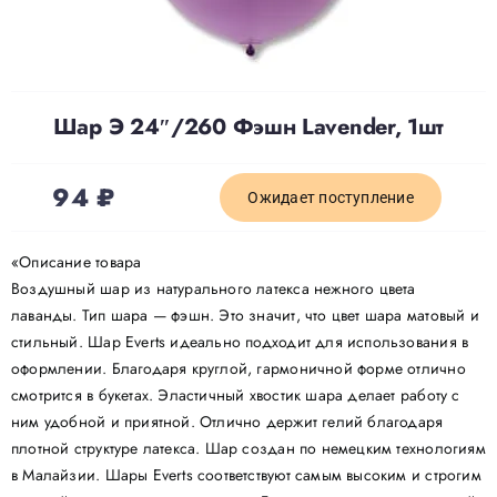
Доставка
Шар Э 24″/260 Фэшн Lavender, 1шт
О нас
94
₽
Отзывы
Ожидает поступление
«Описание товара
Контакты
Воздушный шар из натурального латекса нежного цвета
лаванды. Тип шара — фэшн. Это значит, что цвет шара матовый и
стильный. Шар Everts идеально подходит для использования в
Политика конфиденциальности
оформлении. Благодаря круглой, гармоничной форме отлично
смотрится в букетах. Эластичный хвостик шара делает работу с
ним удобной и приятной. Отлично держит гелий благодаря
плотной структуре латекса. Шар создан по немецким технологиям
в Малайзии. Шары Everts соответствуют самым высоким и строгим