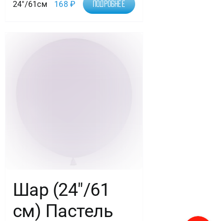
24"/61см
168
₽
Подробнее
Шар (24″/61
см) Пастель