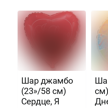
Шар джамбо
Шар
(23»/58 см)
см)
Сердце, Я
Дн