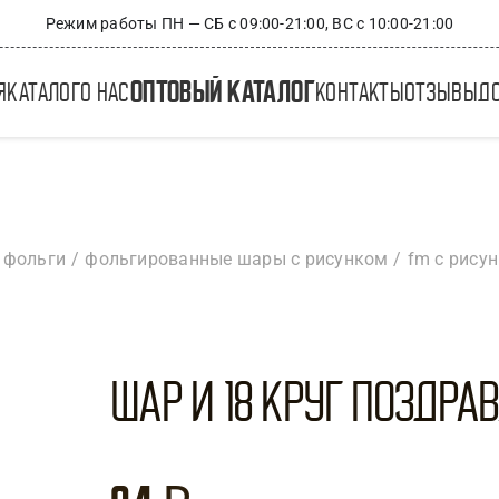
Режим работы ПН — СБ с 09:00-21:00, ВС с 10:00-21:00
оптовый каталог
я
каталог
о нас
контакты
отзывы
д
 фольги
фольгированные шары с рисунком
fm с рису
Шар И 18 Круг Поздравл