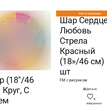
шт/
Нет в наличии
Шар Сердц
Любовь
Стрела
Красный
(18»/46 см) 
шт
 (18″/46
FM с рисунком
 Круг, С
Детали
ем
В
избранное