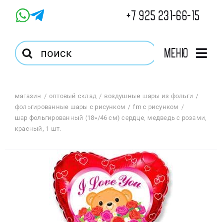
Skip
+7 925 231-66-15
to
content
Результат
Меню
поиска:
Главная
магазин
оптовый склад
воздушные шары из фольги
фольгированные шары с рисунком
fm с рисунком
Магазин
шар фольгированный (18»/46 см) сердце, медведь с розами,
красный, 1 шт.
Оптовый Магазин
Корзина
Избранное