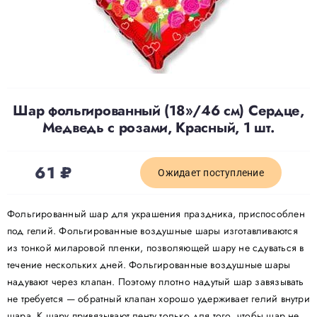
Доставка
О нас
Шар фольгированный (18»/46 см) Сердце,
Медведь с розами, Красный, 1 шт.
Отзывы
61
₽
Контакты
Ожидает поступление
Фольгированный шар для украшения праздника, приспособлен
Политика конфиденциальности
под гелий. Фольгированные воздушные шары изготавливаются
из тонкой миларовой пленки, позволяющей шару не сдуваться в
течение нескольких дней. Фольгированные воздушные шары
надувают через клапан. Поэтому плотно надутый шар завязывать
не требуется — обратный клапан хорошо удерживает гелий внутри
шара. К шару привязывают ленту только для того, чтобы шар не