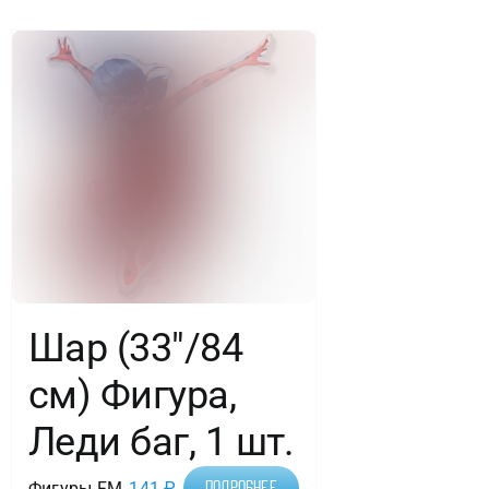
шт
Шар (33″/84
см) Фигура,
Леди баг, 1 шт.
Фигуры FM
141
₽
Подробнее