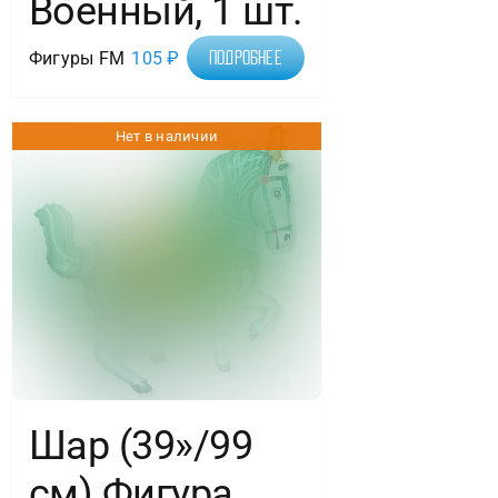
Военный, 1 шт.
Фигуры FM
105
₽
Подробнее
Нет в наличии
Шар (39»/99
см) Фигура,