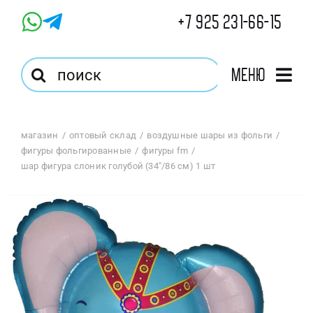
Skip
+7 925 231-66-15
to
content
Результат
Меню
поиска:
Главная
магазин
оптовый склад
воздушные шары из фольги
фигуры фольгированные
фигуры fm
Магазин
шар фигура слоник голубой (34″/86 см) 1 шт
Оптовый Магазин
Корзина
Избранное