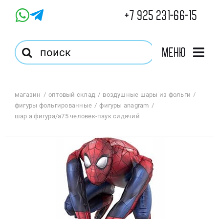
Skip
+7 925 231-66-15
to
content
Результат
Меню
поиска:
Главная
магазин
оптовый склад
воздушные шары из фольги
фигуры фольгированные
фигуры anagram
Магазин
шар а фигура/а75 человек-паук сидячий
Оптовый Магазин
Корзина
Избранное