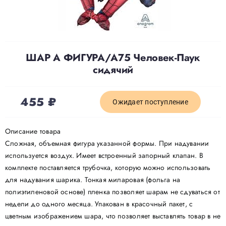
Доставка
ШАР А ФИГУРА/А75 Человек-Паук
О нас
сидячий
Отзывы
455
₽
Ожидает поступление
Контакты
Описание товара
Сложная, объемная фигура указанной формы. При надувании
используется воздух. Имеет встроенный запорный клапан. В
Политика конфиденциальности
комплекте поставляется трубочка, которую можно использовать
для надувания шарика. Тонкая миларовая (фольга на
полиэтиленовой основе) пленка позволяет шарам не сдуваться от
недели до одного месяца. Упакован в красочный пакет, с
цветным изображением шара, что позволяет выставлять товар в не