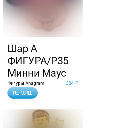
Шар А
ФИГУРА/Р35
Минни Маус
Фигуры Anagram
304
₽
Подробнее