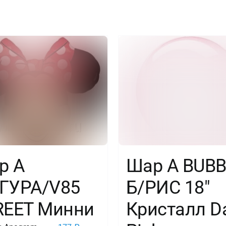
/
1
шт
/
р А
Шар А BUBB
ГУРА/V85
Б/РИС 18″
REET Минни
Кристалл D