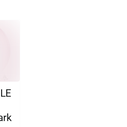
LE
ark