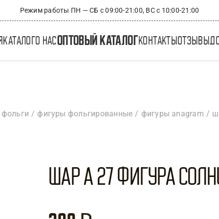
Режим работы ПН — СБ с 09:00-21:00, ВС с 10:00-21:00
оптовый каталог
я
каталог
о нас
контакты
отзывы
д
 фольги
фигуры фольгированные
фигуры anagram
ш
Шар А 27 Фигура Солнц