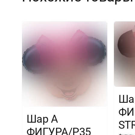
Ша
ФИ
Шар А
ST
ФИГУРА/Р35