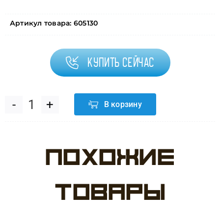
Артикул товара:
605130
Купить сейчас
В корзину
Количество
товара
Похожие
Шар
(5''/13
товары
см)