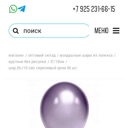
Skip
+7 925 231-66-15
to
content
Результат
Меню
поиска:
Главная
магазин
оптовый склад
воздушные шары из латекса
круглые без рисунка
5"/13см
Магазин
шар (5»/13 см) сиреневый хром 50 шт.
Оптовый Магазин
Корзина
Избранное