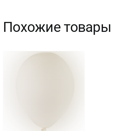
Сиреневый
хром
Похожие товары
50
шт.