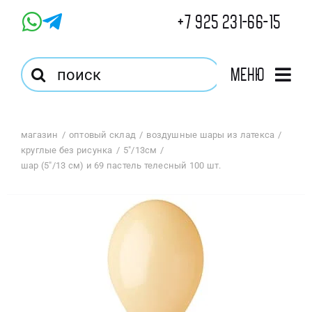
Skip
+7 925 231-66-15
to
content
Результат
Меню
поиска:
Главная
магазин
оптовый склад
воздушные шары из латекса
круглые без рисунка
5"/13см
Магазин
шар (5″/13 см) и 69 пастель телесный 100 шт.
Оптовый Магазин
Корзина
Избранное