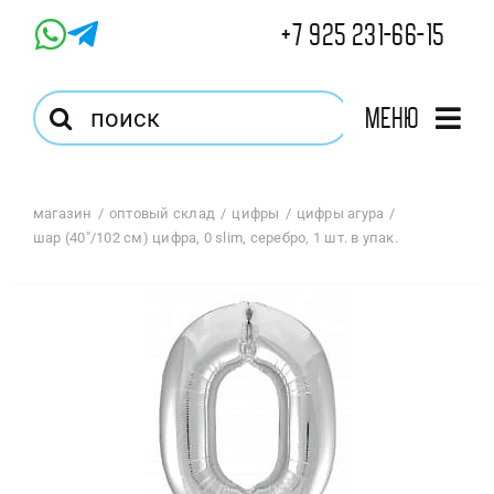
Skip
+7 925 231-66-15
to
content
Результат
Меню
поиска:
Главная
магазин
оптовый склад
цифры
цифры агура
шар (40″/102 см) цифра, 0 slim, серебро, 1 шт. в упак.
Магазин
Оптовый Магазин
Корзина
Избранное