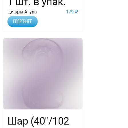
1 шт. в упак.
Цифры Агура
179
₽
Подробнее
Шар (40″/102