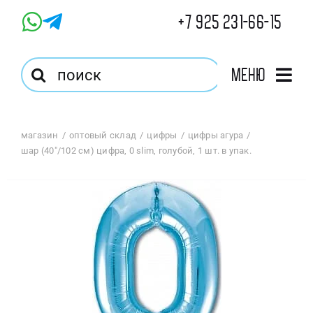
Skip
+7 925 231-66-15
to
content
Результат
Меню
поиска:
Главная
магазин
оптовый склад
цифры
цифры агура
шар (40″/102 см) цифра, 0 slim, голубой, 1 шт. в упак.
Магазин
Оптовый Магазин
Корзина
Избранное