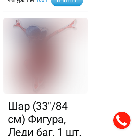
Фигуры FM
160
₽
Подробнее
Шар (33″/84
см) Фигура,
Леди баг, 1 шт.