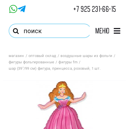
Skip
+7 925 231-66-15
to
content
Результат
Меню
поиска:
Главная
магазин
оптовый склад
воздушные шары из фольги
фигуры фольгированные
фигуры fm
Магазин
шар (39″/99 см) фигура, принцесса, розовый, 1 шт.
Оптовый Магазин
Корзина
Избранное