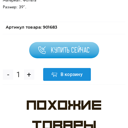
Материал: Фольга
Размер: 39″.
Артикул товара:
901683
Купить сейчас
В корзину
Количество
товара
Похожие
Шар
(39"/99
товары