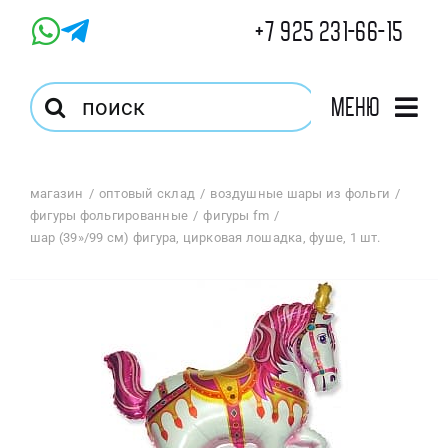
Skip
+7 925 231-66-15
to
content
Результат
Меню
поиска:
Главная
магазин
оптовый склад
воздушные шары из фольги
фигуры фольгированные
фигуры fm
Магазин
шар (39»/99 см) фигура, цирковая лошадка, фуше, 1 шт.
Оптовый Магазин
Корзина
Избранное