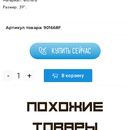
Материал: Фольга
Размер: 39″.
Артикул товара:
901668F
Купить сейчас
В корзину
Количество
товара
Похожие
Шар
(39''/99
товары