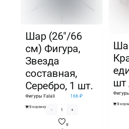
Шар (26″/66
Ша
см) Фигура,
Кр
Звезда
еди
составная,
шт 
Серебро, 1 шт.
Фигуры
Фигуры Falali
166
₽
В корз
В корзину
Количество
товара
В
Шар