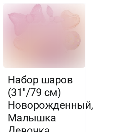
1
шт.
в
уп.
Набор шаров
(31″/79 см)
Новорожденный,
Малышка
Девочка,