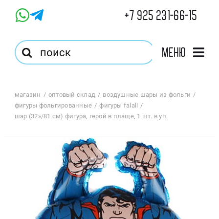
Skip
+7 925 231-66-15
to
content
Результат
Меню
поиска:
Главная
магазин
оптовый склад
воздушные шары из фольги
фигуры фольгированные
фигуры falali
Магазин
шар (32»/81 см) фигура, герой в плаще, 1 шт. в уп.
Оптовый Магазин
Корзина
Избранное