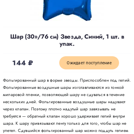
Доставка
О нас
Шар (30»/76 см) Звезда, Синий, 1 шт. в
упак.
Отзывы
144
₽
Ожидает поступление
Контакты
Фольгированный шар в форме звезды. Приспособлен под гелий.
Фольгированные воздушные шары изготавливаются из тонкой
Политика конфиденциальности
миларовой пленки, позволяющей шару не сдуваться в течение
нескольких дней. Фольгированные воздушные шары надувают
через клапан. Поэтому плотно надутый шар завязывать не
требуется — обратный клапан хорошо удерживает гелий внутри
шара. К шару привязывают ленту только для того, чтобы шар не
улетел. Сдувшийся фольгированный шар можно поддуть гелием