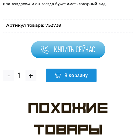
или воздухом и он всегда будет иметь товарный вид.
Артикул товара:
752739
Купить сейчас
В корзину
Количество
товара
Похожие
Шар
(30''/76
товары
см)