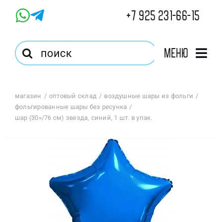
Skip
+7 925 231-66-15
to
content
Результат
Меню
поиска:
Главная
магазин
оптовый склад
воздушные шары из фольги
фольгированные шары без ресунка
Магазин
шар (30»/76 см) звезда, синий, 1 шт. в упак.
Оптовый Магазин
Корзина
Избранное