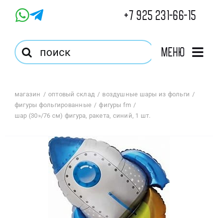
Skip
+7 925 231-66-15
to
content
Результат
Меню
поиска:
Главная
магазин
оптовый склад
воздушные шары из фольги
фигуры фольгированные
фигуры fm
Магазин
шар (30»/76 см) фигура, ракета, синий, 1 шт.
Оптовый Магазин
Корзина
Избранное