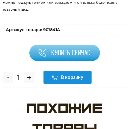
можно поддуть гелием или воздухом и он всегда будет иметь
товарный вид.
Артикул товара:
901841A
Купить сейчас
В корзину
Количество
товара
Похожие
Шар
(30''/76