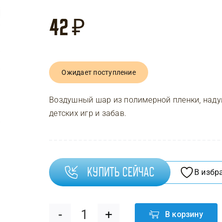
42
₽
Ожидает поступление
Воздушный шар из полимерной пленки, надув
детских игр и забав.
Купить сейчас
В избр
В корзину