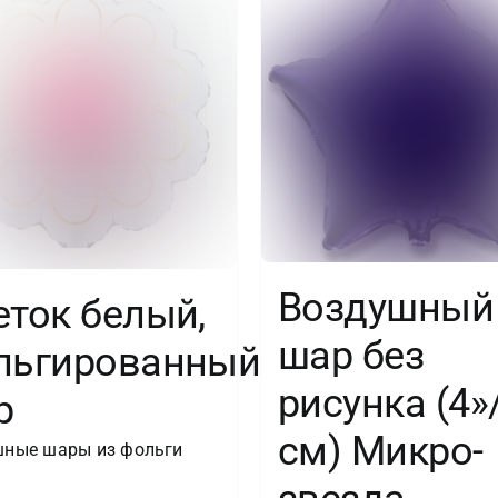
Воздушный
еток белый,
шар без
льгированный
рисунка (4»
р
см) Микро-
ные шары из фольги