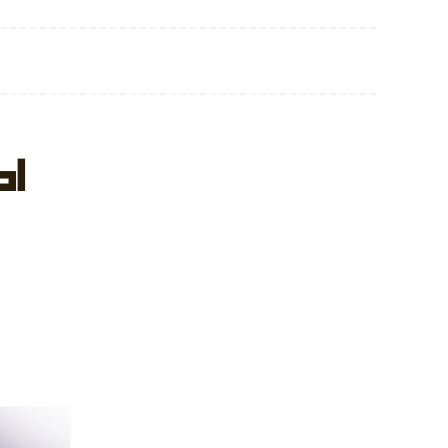
,Ромашка(надув
ы