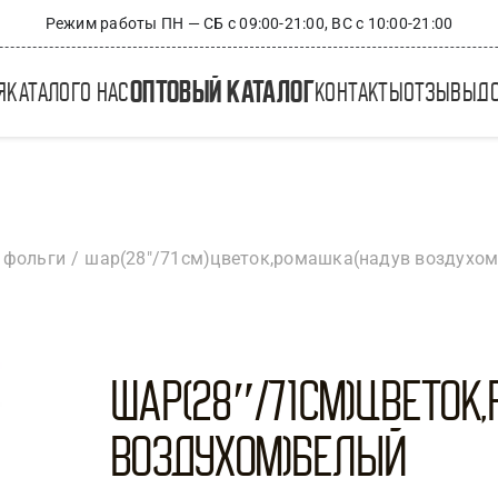
Режим работы ПН — СБ с 09:00-21:00, ВС с 10:00-21:00
оптовый каталог
я
каталог
о нас
контакты
отзывы
д
 фольги
шар(28″/71см)цветок,ромашка(надув воздухо
Шар(28″/71см)Цветок
воздухом)Белый