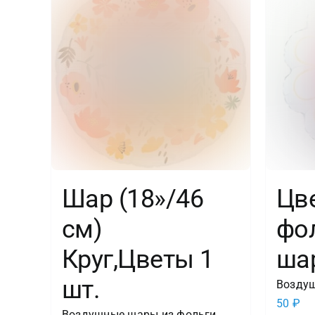
Шар (18»/46
Цв
см)
фо
Круг,Цветы 1
ша
шт.
Воздуш
50
₽
Воздушные шары из фольги