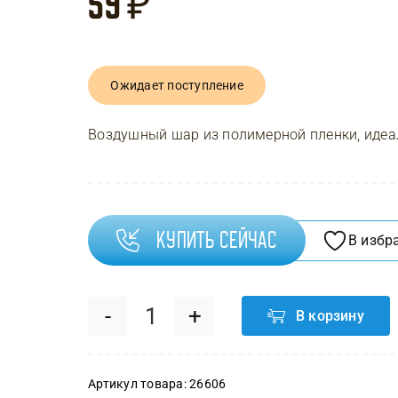
59
₽
Ожидает поступление
Воздушный шар из полимерной пленки, идеал
Купить сейчас
В избр
В корзину
Количество
товара
Артикул товара:
26606