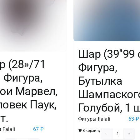
Шар (39″99 
 (28»/71
Фигура,
 Фигура,
Бутылка
рои Марвел,
Шампаског
овек Паук,
Голубой, 1 
т.
Фигуры Falali
63
₽
 Falali
67
₽
В корзину
Количест