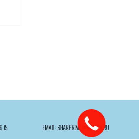
ого,
6 15
email:
sharprime@yandex.ru