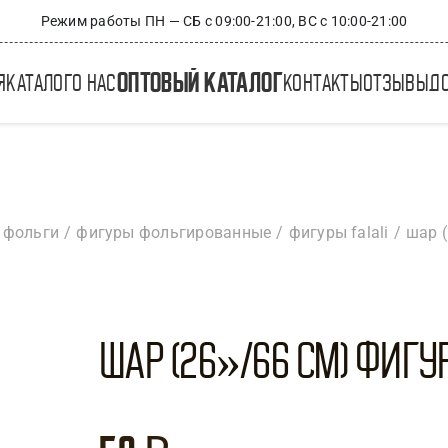
Режим работы ПН — СБ с 09:00-21:00, ВС с 10:00-21:00
оптовый каталог
я
каталог
о нас
контакты
отзывы
д
 фольги
фигуры фольгированные
фигуры falali
шар (
Шар (26»/66 см) Фигура