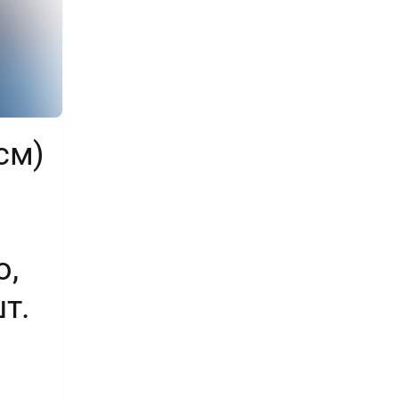
см)
о,
шт.
во