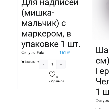
Для надписей
(мишка-
мальчик) с
маркером, в
упаковке 1 шт.
Шар
Фигуры Falali
161
₽
см)
В корзину
Количество
Ге
товара
В
Чел
Шар
избранное
(46"/117
1 ш
см)
Фигура,
Фигуры
Для