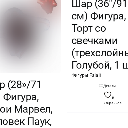
Шар (36″/91
см) Фигура,
Торт со
свечками
(трехслойны
Голубой, 1 
Фигуры Falali
 (28»/71
Детали
 Фигура,
В
избранное
рои Марвел,
овек Паук,