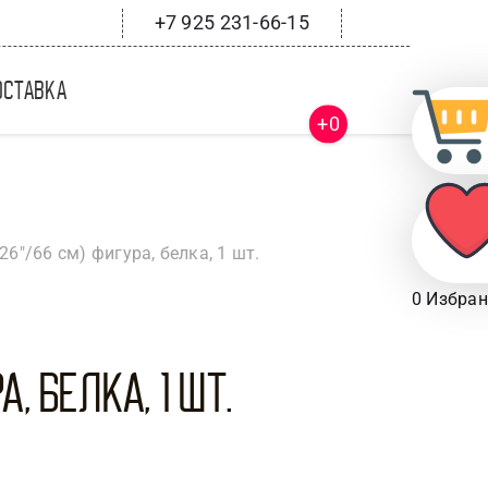
+7 925 231-66-15
оставка
+0
26″/66 см) фигура, белка, 1 шт.
0
Избран
, Белка, 1 шт.