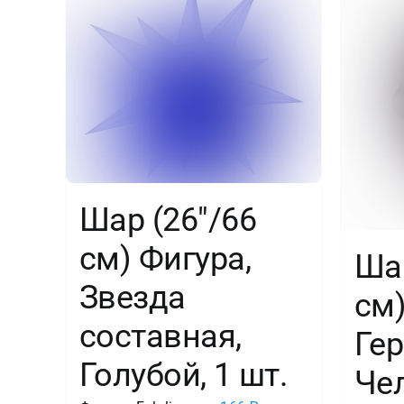
Шар (26″/66
см) Фигура,
Шар
Звезда
см)
составная,
Ге
Голубой, 1 шт.
Чел