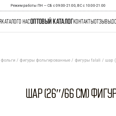
Режим работы ПН — СБ с 09:00-21:00, ВС с 10:00-21:00
оптовый каталог
я
каталог
о нас
контакты
отзывы
д
 фольги
фигуры фольгированные
фигуры falali
шар (
Шар (26″/66 см) Фигура