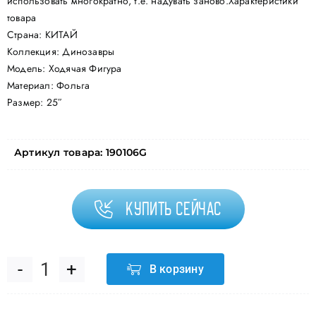
использовать многократно, т.е. надувать заново.Характеристики
товара
Страна: КИТАЙ
Коллекция: Динозавры
Модель: Ходячая Фигура
Материал: Фольга
Размер: 25″
Артикул товара:
190106G
Купить сейчас
В корзину
Количество
товара