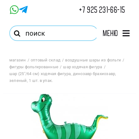
Skip
+7 925 231-66-15
to
content
Результат
Меню
поиска:
Главная
магазин
оптовый склад
воздушные шары из фольги
фигуры фольгированные
шар ходячая фигура
Магазин
шар (25″/64 см) ходячая фигура, динозавр брахиозавр,
зеленый, 1 шт. в упак.
Оптовый Магазин
Корзина
Избранное