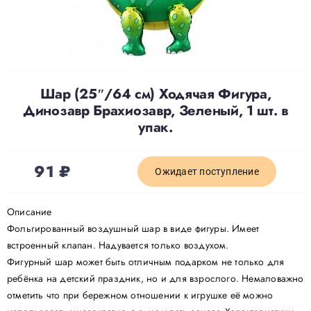
Доставка
О нас
Шар (25″/64 см) Ходячая Фигура,
Динозавр Брахиозавр, Зеленый, 1 шт. в
Отзывы
упак.
91
₽
Контакты
Ожидает поступление
Описание
Политика конфиденциальности
Фольгированный воздушный шар в виде фигуры. Имеет
встроенный клапан. Надувается только воздухом.
Фигурный шар может быть отличным подарком не только для
ребёнка на детский праздник, но и для взрослого. Немаловажно
отметить что при бережном отношении к игрушке её можно