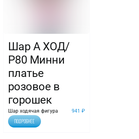
в
упак.
Шар А ХОД/
Р80 Минни
платье
розовое в
горошек
Шар ходячая фигура
941
₽
Подробнее