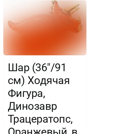
Шар (36″/91
см) Ходячая
Фигура,
Динозавр
Трацератопс,
Оранжевый, в