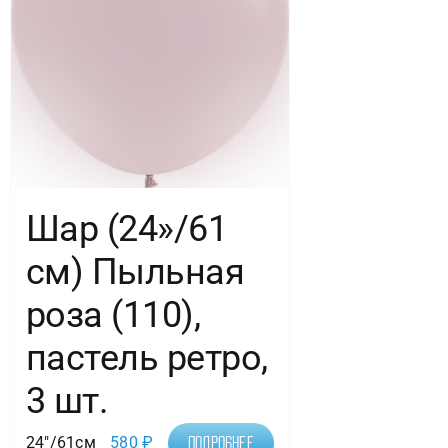
Шар (24»/61
см) Пыльная
роза (110),
пастель ретро,
3 шт.
24"/61см
580
₽
Подробнее