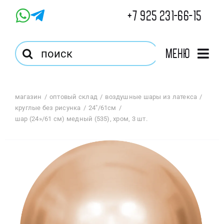
Skip
+7 925 231-66-15
to
content
Результат
Меню
поиска:
Главная
магазин
оптовый склад
воздушные шары из латекса
круглые без рисунка
24"/61см
Магазин
шар (24»/61 см) медный (535), хром, 3 шт.
Оптовый Магазин
Корзина
Избранное