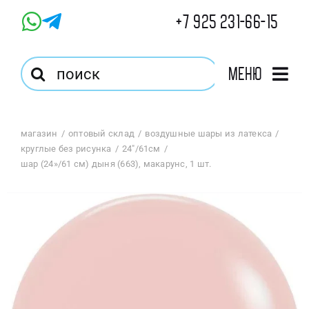
Skip
+7 925 231-66-15
to
content
Результат
Меню
поиска:
Главная
магазин
оптовый склад
воздушные шары из латекса
круглые без рисунка
24"/61см
Магазин
шар (24»/61 см) дыня (663), макарунс, 1 шт.
Оптовый Магазин
Корзина
Избранное