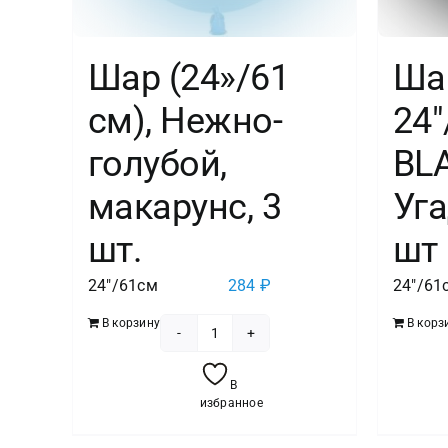
Шар (24»/61
Ша
см), Нежно-
24
голубой,
BLA
макарунс, 3
Уга
шт.
шт
24"/61см
284
₽
24"/61
В корзину
В корз
Количество
товара
В
Шар
избранное
(24''/61