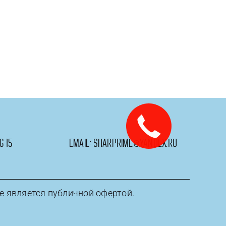
м
6 15
email:
sharprime@yandex.ru
е является публичной офертой.