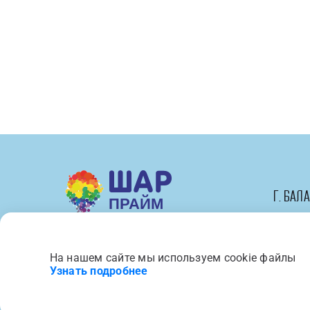
см),
Нежно-
голубой,
макарунс,
3
шт.
г. Бал
На нашем сайте мы используем cookie файлы
Вся представленная на сайте 
Узнать подробнее