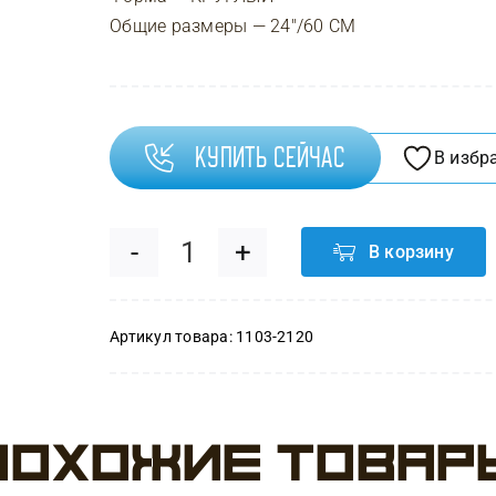
Общие размеры — 24″/60 СМ
Купить сейчас
В избр
В корзину
Количество
товара
Артикул товара:
1103-2120
Шар
(24"/60
Похожие товар
см)