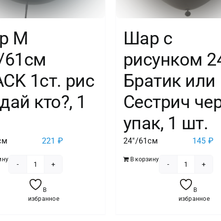
р М
Шар с
″/61см
рисунком 2
CK 1ст. рис
Братик или
дай кто?, 1
Сестрич чер
упак, 1 шт.
см
221
₽
24"/61см
145
₽
ину
В корзину
Количество
Количест
товара
товара
В
В
Шар
Шар
избранное
избранное
М
с