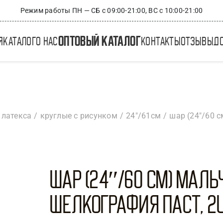
Режим работы ПН — СБ с 09:00-21:00, ВС с 10:00-21:00
оптовый каталог
я
каталог
о нас
контакты
отзывы
д
 латекса
круглые с рисунком
24"/61см
шар (24″/60 
Шар (24″/60 см) Маль
Шелкография паст, 2