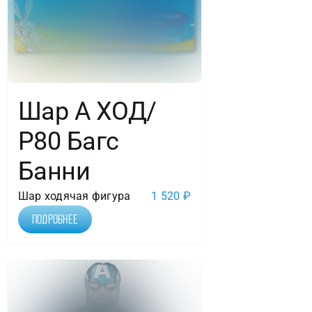
в
упак.
Шар А ХОД/
Р80 Багс
Банни
Шар ходячая фигура
1 520
₽
Подробнее