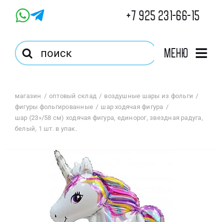
Skip
+7 925 231-66-15
to
content
Результат
Меню
поиска:
Главная
магазин
оптовый склад
воздушные шары из фольги
фигуры фольгированные
шар ходячая фигура
Магазин
шар (23»/58 см) ходячая фигура, единорог, звездная радуга,
белый, 1 шт. в упак.
Оптовый Магазин
Корзина
Избранное