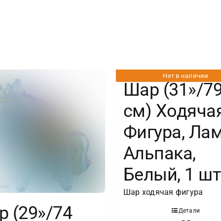
Фигура,
Единорог
с
крыльями,
Нет в наличии
Шар (31»/7
Белый,
см) Ходяча
1
Фигура, Ла
шт.
Альпака,
в
Белый, 1 шт
упак.
Шар ходячая фигура
 (29»/74
Детали