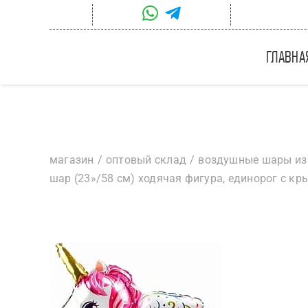
Skip
to
content
главна
магазин
оптовый склад
воздушные шары из
шар (23»/58 см) ходячая фигура, единорог с кры