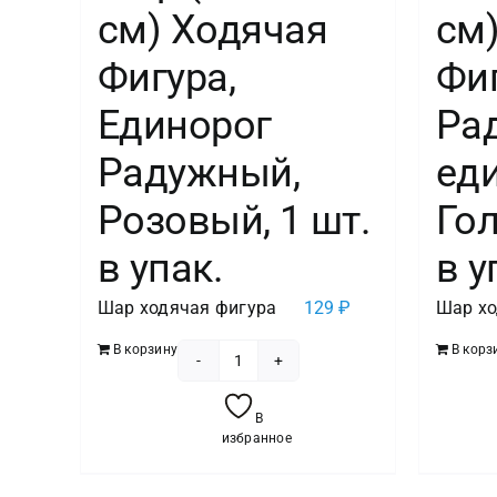
см) Ходячая
см
Фигура,
Фиг
Единорог
Ра
Радужный,
еди
Розовый, 1 шт.
Гол
в упак.
в у
Шар ходячая фигура
129
₽
Шар хо
В корзину
В корз
Количество
товара
В
Шар
избранное
(23''/58
см)