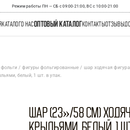
Режим работы ПН — СБ с 09:00-21:00, ВС с 10:00-21:00
оптовый каталог
я
каталог
о нас
контакты
отзывы
д
 фольги
фигуры фольгированные
шар ходячая фигура
льями, белый, 1 шт. в упак.
Шар (23»/58 см) Ходя
крыльями, Белый, 1 шт