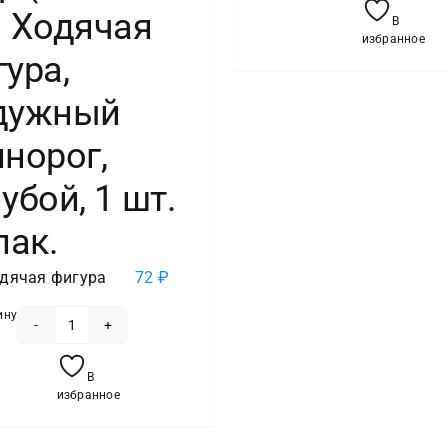
) Ходячая
В
избранное
ура,
дужный
норог,
убой, 1 шт.
пак.
дячая фигура
72
₽
ину
Количество
товара
В
Шар
избранное
(29''/74
см)