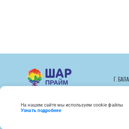
Ходячая
Фигура,
Единорог
Радужный,
Розовый,
1
шт.
в
упак.
г. Бал
На нашем сайте мы используем cookie файлы
Вся представленная на сайте 
Узнать подробнее