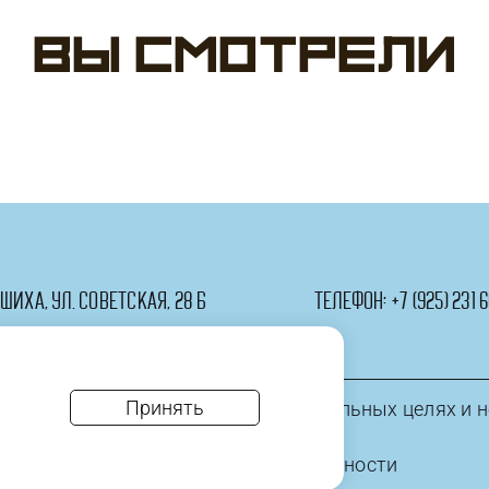
Ходячая
Вы смотрели
Фигура,
Радужный
единорог,
Голубой,
1
шт.
в
упак.
ашиха, ул. Советская, 28 Б
телефон:
+7 (925) 231 6
Принять
информация приведена в ознакомительных целях и н
* политика конфиденциальности