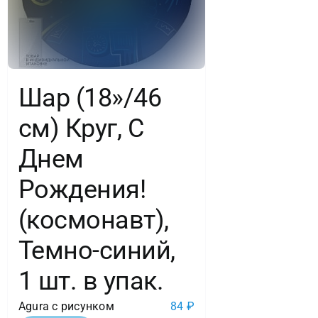
Шар (18»/46
см) Круг, С
Днем
Рождения!
(космонавт),
Темно-синий,
1 шт. в упак.
Agura с рисунком
84
₽