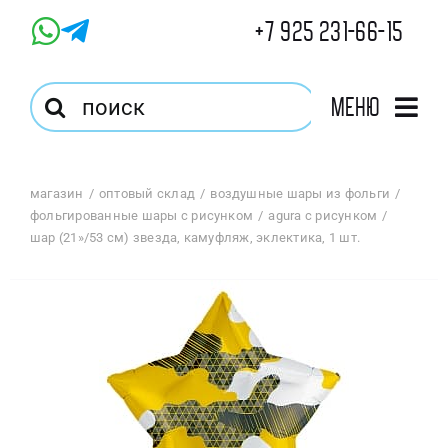
Skip
+7 925 231-66-15
to
content
Результат
Меню
поиска:
Главная
магазин
оптовый склад
воздушные шары из фольги
фольгированные шары с рисунком
agura с рисунком
Магазин
шар (21»/53 см) звезда, камуфляж, эклектика, 1 шт.
Оптовый Магазин
Корзина
Избранное