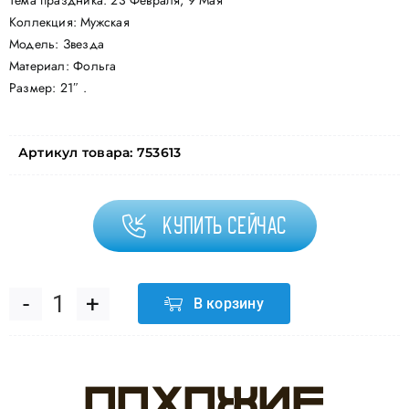
Тема праздника: 23 Февраля, 9 Мая
Коллекция: Мужская
Модель: Звезда
Материал: Фольга
Размер: 21″ .
Артикул товара:
753613
Купить сейчас
В корзину
Количество
товара
Похожие
Шар