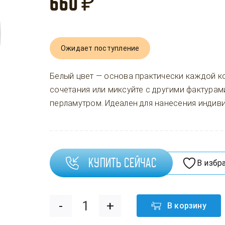
660
₽
Ожидает поступление
Белый цвет — основа практически каждой к
сочетания или миксуйте с другими фактурам
перламутром. Идеален для нанесения индив
Купить сейчас
В избр
В корзину
Количество