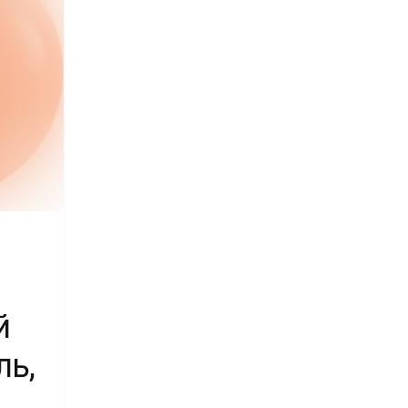
1
й
ль,