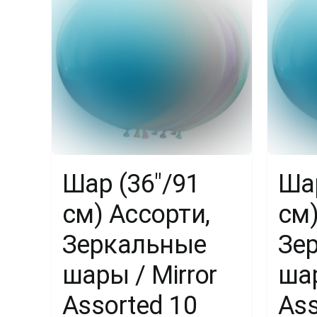
Шар (36″/91
Шар
см) Ассорти,
см)
Зеркальные
Зе
шары / Mirror
шар
Assorted 10
Ass