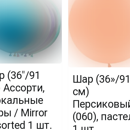
шт.
 (36″/91
Шар (36»/9
 Ассорти,
см)
ркальные
Персиковы
ы / Mirror
(060), пасте
orted 1 шт.
1 шт.