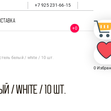
+7 925 231-66-15
оставка
+0
стель белый / white / 10 шт.
0
Избран
 / White / 10 шт.