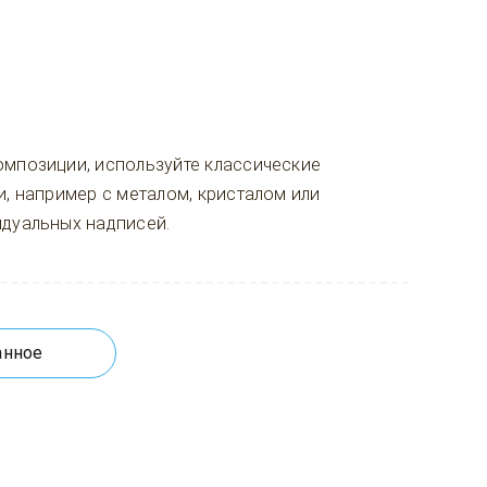
омпозиции, используйте классические
и, например с металом, кристалом или
идуальных надписей.
анное