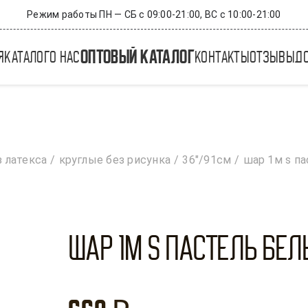
Режим работы ПН — СБ с 09:00-21:00, ВС с 10:00-21:00
оптовый каталог
я
каталог
о нас
контакты
отзывы
д
 латекса
круглые без рисунка
36"/91см
шар 1м s па
Шар 1М S Пастель Белый