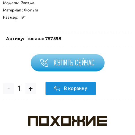
Модель: Звезда
Материал: Фольга
Размер: 19″ .
Артикул товара:
757598
Купить сейчас
В корзину
Количество
товара
Похожие
Шар
(19"/48