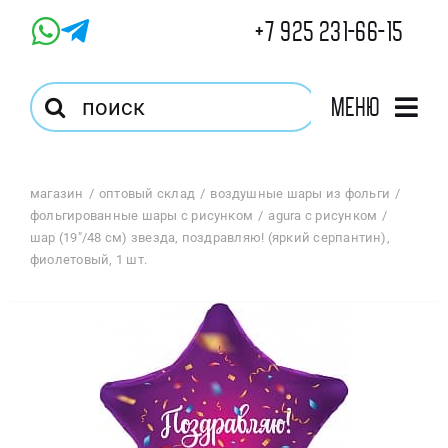
Skip
+7 925 231-66-15
to
content
Результат
Меню
поиска:
Главная
магазин
оптовый склад
воздушные шары из фольги
фольгированные шары с рисунком
agura с рисунком
Магазин
шар (19″/48 см) звезда, поздравляю! (яркий серпантин),
фиолетовый, 1 шт.
Оптовый Магазин
Корзина
Избранное