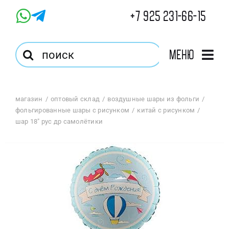
Skip
+7 925 231-66-15
to
content
Результат
Меню
поиска:
Главная
магазин
оптовый склад
воздушные шары из фольги
фольгированные шары с рисунком
китай с рисунком
Магазин
шар 18″ рус др самолётики
Оптовый Магазин
Корзина
Избранное