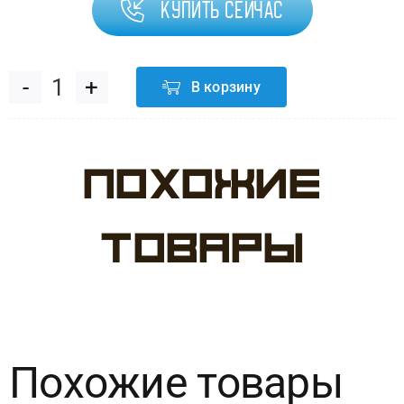
Купить сейчас
В корзину
Количество
товара
Похожие
Шар
18"
товары
РУС
ДР
Самолётики
Похожие товары