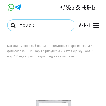
Skip
+7 925 231-66-15
to
content
Результат
Меню
поиска:
Главная
магазин
оптовый склад
воздушные шары из фольги
фольгированные шары с рисунком
китай с рисунком
Магазин
шар 18″ единорог спящий радужная пастель
Оптовый Магазин
Корзина
Избранное