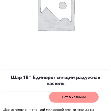
Доставка
О нас
Отзывы
Контакты
Шар 18″ Единорог спящий радужная
Политика конфиденциальности
пастель
Нет в наличии
Шар изготовлен из тонкой миларовой пленки (фольга на