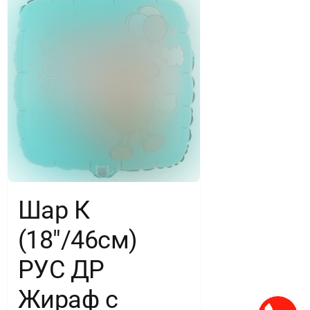
Шар К
(18″/46см)
РУС ДР
Жираф с