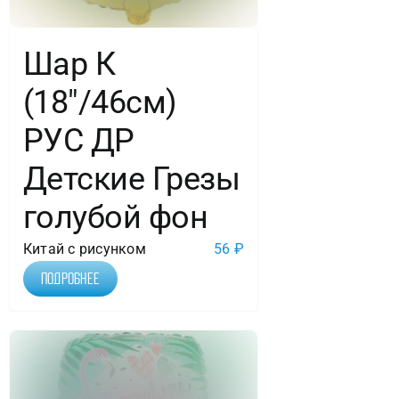
Шар К
(18″/46см)
РУС ДР
Детские Грезы
голубой фон
Китай с рисунком
56
₽
Подробнее