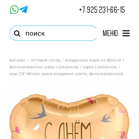
Skip
+7 925 231-66-15
to
content
Результат
Меню
поиска:
Главная
магазин
оптовый склад
воздушные шары из фольги
фольгированные шары с рисунком
agura с рисунком
Магазин
шар (18″/46см)с днем рождения. цветы, фольгированный
Оптовый Магазин
Корзина
Избранное