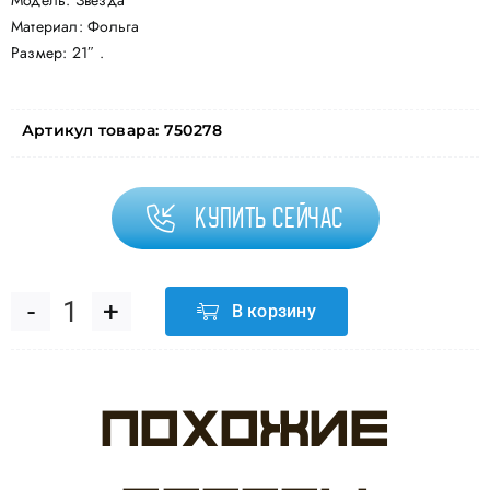
Модель: Звезда
Материал: Фольга
Размер: 21″ .
Артикул товара:
750278
Купить сейчас
В корзину
Количество
товара
Похожие
Шар
(18''/46