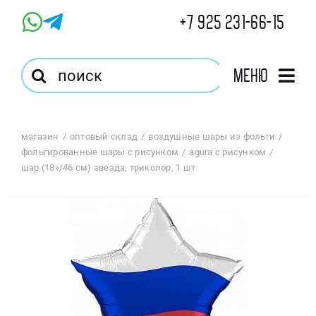
Skip
+7 925 231-66-15
to
content
Результат
Меню
поиска:
Главная
магазин
оптовый склад
воздушные шары из фольги
фольгированные шары с рисунком
agura с рисунком
Магазин
шар (18»/46 см) звезда, триколор, 1 шт.
Оптовый Магазин
Корзина
Избранное