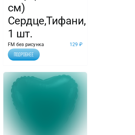
см)
Сердце,Тифани,
1 шт.
FM без рисунка
129
₽
Подробнее