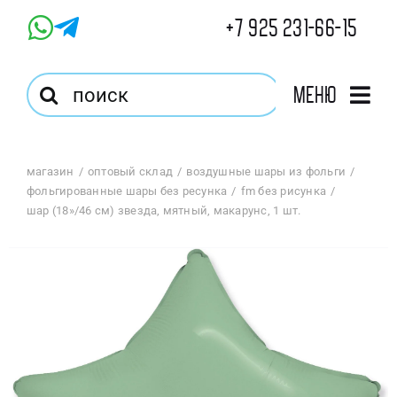
Skip
+7 925 231-66-15
to
content
Результат
Меню
поиска:
Главная
магазин
оптовый склад
воздушные шары из фольги
фольгированные шары без ресунка
fm без рисунка
Магазин
шар (18»/46 см) звезда, мятный, макарунс, 1 шт.
Оптовый Магазин
Корзина
Избранное