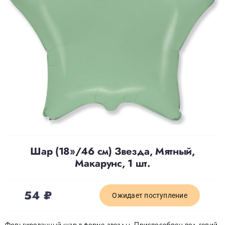
Доставка
О нас
Отзывы
Контакты
Шар (18»/46 см) Звезда, Мятный,
Политика конфиденциальности
Макарунс, 1 шт.
54
₽
Ожидает поступление
Фольгированный шар в форме звезды. Приспособлен под гелий.