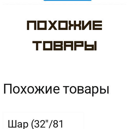
Количество
товара
Похожие
Шар
(18''/46
товары
см)
Звезда,
Мятный,
Похожие товары
Макарунс,
1
шт.
Шар (32″/81