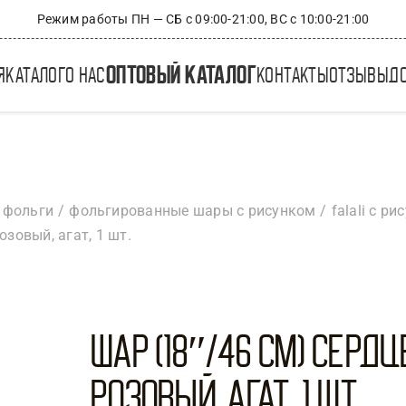
Режим работы ПН — СБ с 09:00-21:00, ВС с 10:00-21:00
оптовый каталог
я
каталог
о нас
контакты
отзывы
д
 фольги
фольгированные шары с рисунком
falali с р
озовый, агат, 1 шт.
Шар (18″/46 см) Сердц
Розовый, Агат, 1 шт.