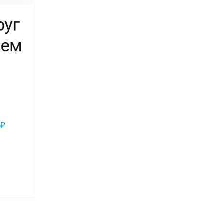
руг
нем
в
1
2
₽
во