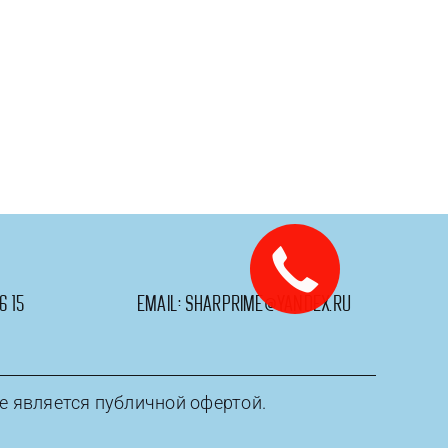
я
6 15
email:
sharprime@yandex.ru
е является публичной офертой.