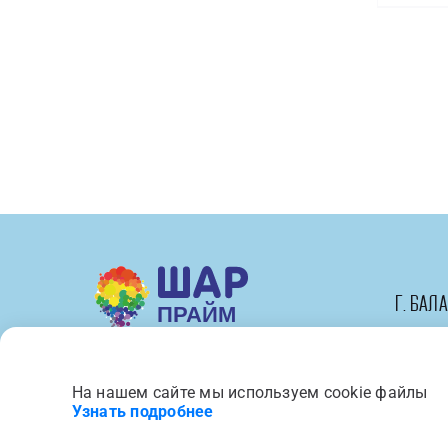
см)
Сердце,
С
Днем
Рождения,
Подруга!,
1
шт.
в
упак.
г. Бал
На нашем сайте мы используем cookie файлы
Вся представленная на сайте 
Узнать подробнее