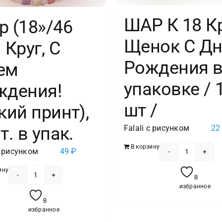
ШАР К 18 К
 (18»/46
Щенок С Д
 Круг, С
Рождения 
ем
упаковке / 
ждения!
шт /
кий принт),
т. в упак.
Falali с рисунком
2
В корзину
с рисунком
49
₽
Количест
товара
ину
В
Количество
ШАР
избранное
товара
К
В
Шар
избранное
18
(18''/46