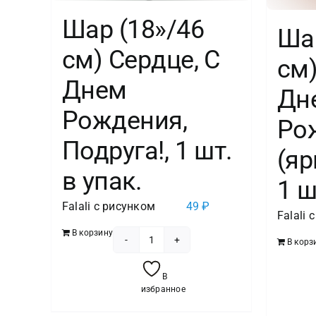
Шар (18»/46
Шар
см) Сердце, С
см)
Днем
Дн
Рождения,
Ро
Подруга!, 1 шт.
(яр
в упак.
1 ш
Falali с рисунком
49
₽
Falali 
В корзину
В корз
Количество
товара
В
Шар
избранное
(18''/46