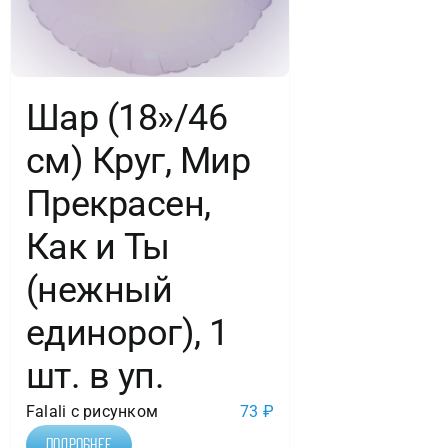
Шар (18»/46
см) Круг, Мир
Прекрасен,
Как и Ты
(нежный
единорог), 1
шт. в уп.
Falali с рисунком
73
₽
Подробнее