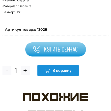
Модель: Сердце
Материал: Фольга
Размер: 18″ .
Артикул товара:
13028
Купить сейчас
В корзину
Количество
товара
Похожие
Шар
(18"/46