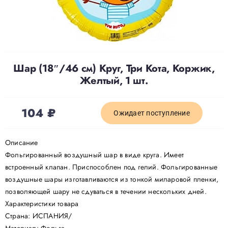
Доставка
О нас
Шар (18″/46 см) Круг, Три Кота, Коржик,
Желтый, 1 шт.
Отзывы
104
₽
Ожидает поступление
Контакты
Описание
Фольгированный воздушный шар в виде круга. Имеет
Политика конфиденциальности
встроенный клапан. Приспособлен под гелий. Фольгированные
воздушные шары изготавливаются из тонкой миларовой пленки,
позволяющей шару не сдуваться в течении нескольких дней.
Характеристики товара
Страна: ИСПАНИЯ/