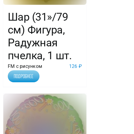
Шар (31»/79
см) Фигура,
Радужная
пчелка, 1 шт.
FM с рисунком
126
₽
Подробнее