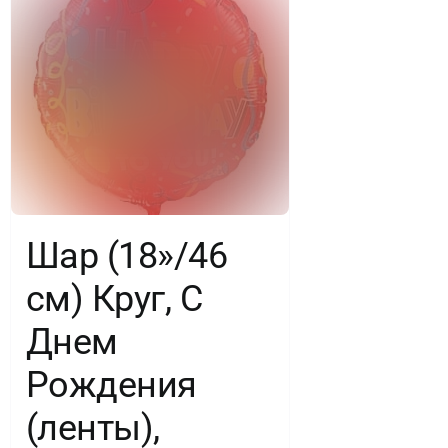
Прайм,
1
шт.
Шар (18»/46
см) Круг, С
Днем
Рождения
(ленты),