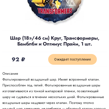
Доставка
О нас
Шар (18»/46 см) Круг, Трансформеры,
Бамблби и Оптимус Прайм, 1 шт.
Отзывы
92
₽
Контакты
Ожидает поступление
Описание
Политика конфиденциальности
Фольгированный воздушный шар. Имеет встроенный клапан.
Приспособлен под гелий. Фольгированные воздушные шары
изготавливаются из тонкой миларовой пленки, позволяющей
шару не сдуваться в течении нескольких дней. Фольгированные
воздушные шары надувают через клапан. Поэтому плотно
надутый шар завязывать не требуется — обратный клапан хорошо