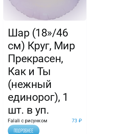
Шар (18»/46
см) Круг, Мир
Прекрасен,
Как и Ты
(нежный
единорог), 1
шт. в уп.
Falali с рисунком
73
₽
Подробнее