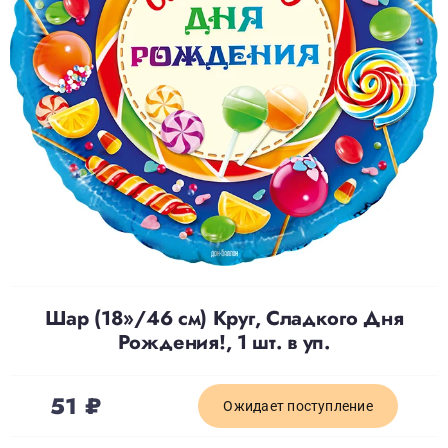
Доставка
О нас
Отзывы
Контакты
Политика конфиденциальности
Шар (18»/46 см) Круг, Сладкого Дня
Рождения!, 1 шт. в уп.
51
₽
Ожидает поступление