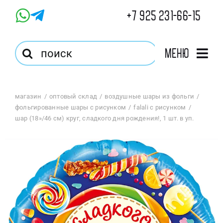
Skip
+7 925 231-66-15
to
content
Результат
Меню
поиска:
Главная
магазин
оптовый склад
воздушные шары из фольги
фольгированные шары с рисунком
falali с рисунком
Магазин
шар (18»/46 см) круг, сладкого дня рождения!, 1 шт. в уп.
Оптовый Магазин
Корзина
Избранное