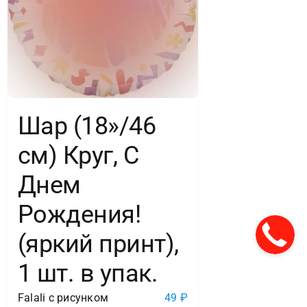
Шар (18»/46
см) Круг, С
Днем
Рождения!
(яркий принт),
1 шт. в упак.
Falali с рисунком
49
₽