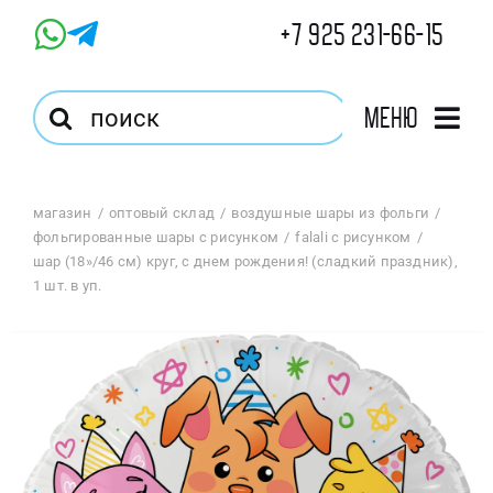
Skip
+7 925 231-66-15
to
content
Результат
Меню
поиска:
Главная
магазин
оптовый склад
воздушные шары из фольги
фольгированные шары с рисунком
falali с рисунком
Магазин
шар (18»/46 см) круг, с днем рождения! (сладкий праздник),
1 шт. в уп.
Оптовый Магазин
Корзина
Избранное