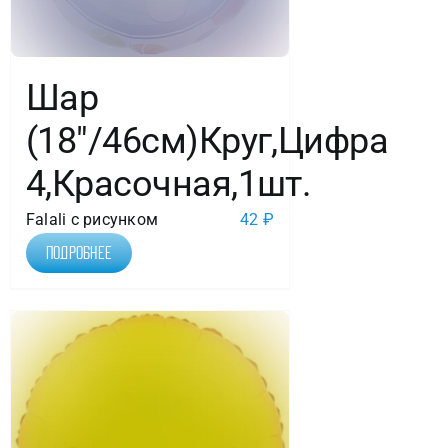
уп.
Шар
(18″/46см)Круг,Цифра
4,Красочная,1шт.
Falali с рисунком
42
₽
Подробнее