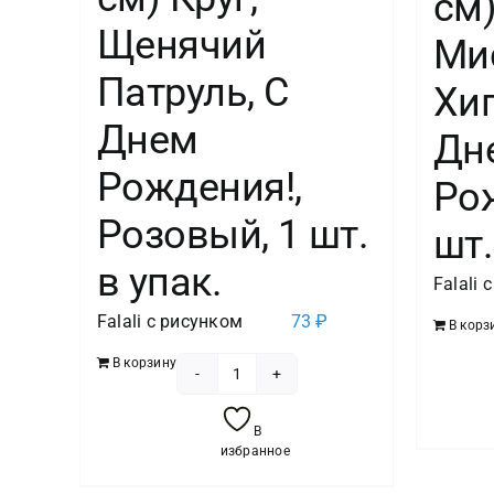
см)
Щенячий
Ми
Патруль, С
Хип
Днем
Дн
Рождения!,
Рож
Розовый, 1 шт.
шт.
в упак.
Falali 
Falali с рисунком
73
₽
В корз
В корзину
Количество
товара
В
Шар
избранное
(18''/46