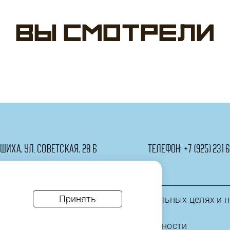
Круг,
см)
Мистер
1
Вы смотрели
Хипстер,
шт
С
Днем
Рождения!,
1
шт.
в
упак.
ашиха, ул. Советская, 28 Б
телефон:
+7 (925) 231 6
Принять
информация приведена в ознакомительных целях и н
* политика конфиденциальности