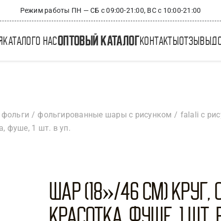
Режим работы ПН — СБ с 09:00-21:00, ВС с 10:00-21:00
оптовый каталог
я
каталог
о нас
контакты
отзывы
д
 фольги
фольгированные шары с рисунком
falali с р
, фуше, 1 шт. в уп.
Шар (18»/46 см) Круг,
Красотка, Фуше, 1 шт. в