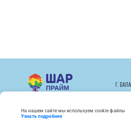
см)
Круг,
Щенячий
Патруль,
С
Днем
Рождения!,
Розовый,
1
шт.
в
г. Бал
упак.
На нашем сайте мы используем cookie файлы
Вся представленная на сайте 
Узнать подробнее