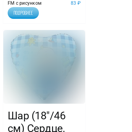
FM с рисунком
83
₽
Подробнее
Шар (18″/46
см) Сердце,