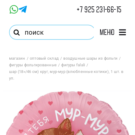
Skip
+7 925 231-66-15
to
content
Результат
Меню
поиска:
Главная
магазин
оптовый склад
воздушные шары из фольги
фигуры фольгированные
фигуры falali
Магазин
шар (18»/46 см) круг, мур-мур (влюбленные котики), 1 шт. в
уп.
Оптовый Магазин
Корзина
Избранное