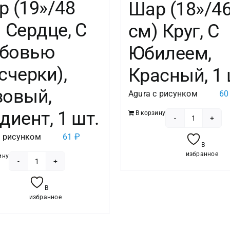
 (19»/48
Шар (18»/4
 Сердце, С
см) Круг, С
бовью
Юбилеем,
счерки),
Красный, 1 
зовый,
Agura с рисунком
6
диент, 1 шт.
В корзину
Количест
с рисунком
61
₽
товара
В
Шар
избранное
ину
(18''/46
Количество
см)
товара
В
Круг,
Шар
избранное
С
(19''/48
Юбилеем
см)