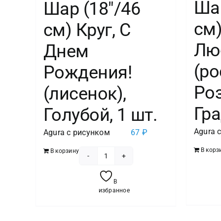
Шар
Шар (18″/46
см)
см) Круг, С
Лю
Днем
(ро
Рождения!
Ро
(лисенок),
Гра
Голубой, 1 шт.
Agura 
Agura с рисунком
67
₽
В корз
В корзину
Количество
товара
В
Шар
избранное
(18"/46
см)