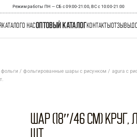
Режим работы ПН — СБ с 09:00-21:00, ВС с 10:00-21:00
оптовый каталог
я
каталог
о нас
контакты
отзывы
д
 фольги
фольгированные шары с рисунком
agura с р
т.
Шар (18″/46 см) Круг, 
шт.