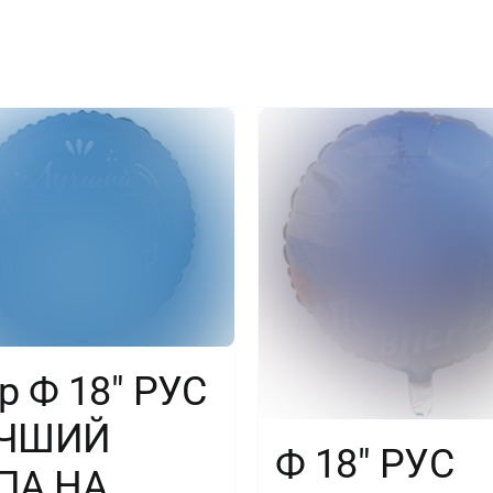
Синий,
1
шт.
р Ф 18″ РУС
ЧШИЙ
Ф 18″ РУС
ПА НА