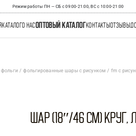
Режим работы ПН — СБ с 09:00-21:00, ВС с 10:00-21:00
оптовый каталог
я
каталог
о нас
контакты
отзывы
д
 фольги
фольгированные шары с рисунком
fm с рису
Шар (18″/46 см) Круг, 