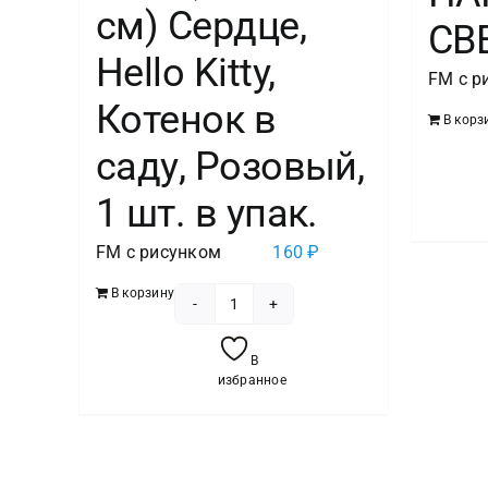
см) Сердце,
СВ
Hello Kitty,
FM с р
Котенок в
В корз
саду, Розовый,
1 шт. в упак.
FM с рисунком
160
₽
В корзину
Количество
товара
В
Шар
избранное
(18''/46
см)
Сердце,